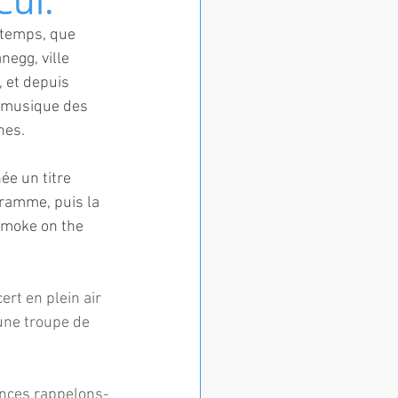
Cui.
ntemps, que 
negg, ville 
 et depuis 
e musique des 
nes.
ée un titre 
ramme, puis la 
Smoke on the 
rt en plein air 
une troupe de 
ances rappelons-