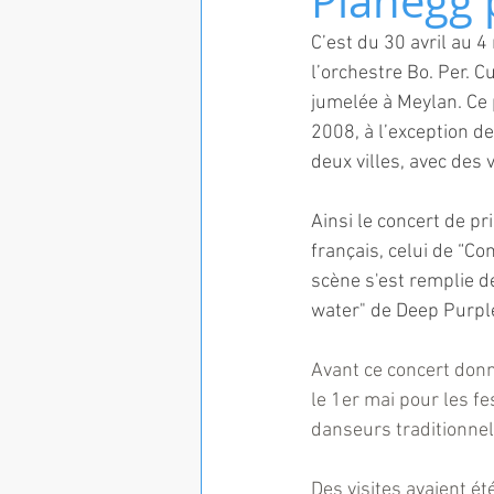
Planegg 
C’est du 30 avril au 
l’orchestre Bo. Per. C
jumelée à Meylan. Ce 
2008, à l’exception d
deux villes, avec des
Ainsi le concert de p
français, celui de “C
scène s'est remplie d
water" de Deep Purple
Avant ce concert donn
le 1er mai pour les f
danseurs traditionnel
Des visites avaient é