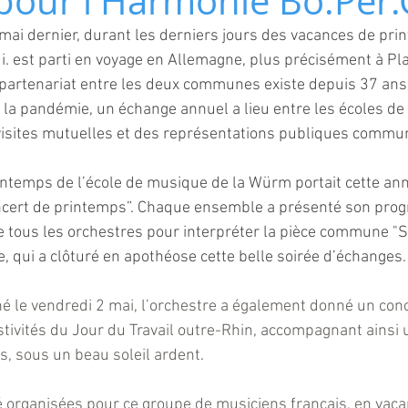
pour l'Harmonie Bo.Per.
4 mai dernier, durant les derniers jours des vacances de pri
ui. est parti en voyage en Allemagne, plus précisément à Pla
partenariat entre les deux communes existe depuis 37 ans,
e la pandémie, un échange annuel a lieu entre les écoles d
 visites mutuelles et des représentations publiques commu
rintemps de l’école de musique de la Würm portait cette ann
oncert de printemps”. Chaque ensemble a présenté son prog
e tous les orchestres pour interpréter la pièce commune "
, qui a clôturé en apothéose cette belle soirée d’échanges.
é le vendredi 2 mai, l’orchestre a également donné un conce
estivités du Jour du Travail outre-Rhin, accompagnant ainsi 
s, sous un beau soleil ardent.
té organisées pour ce groupe de musiciens français, en vac