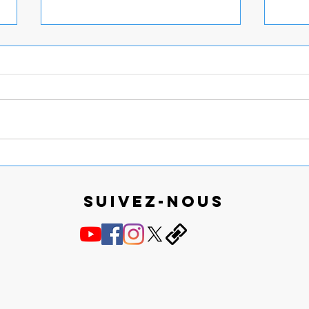
Auditions d’été, bientôt les
Gala
vacances !
prom
Suivez-nous