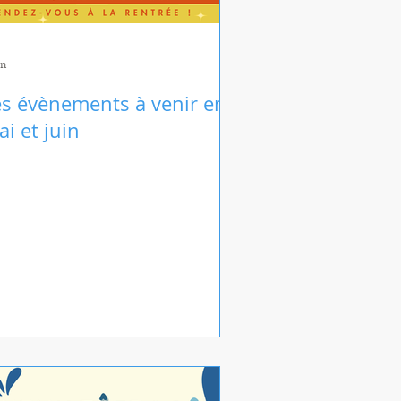
in
es évènements à venir en
i et juin