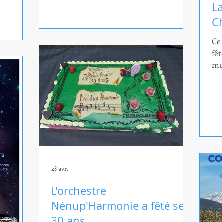
es juniors
heureux d'accueillir et d'écouter ces
La
sicales
musiciens juniors de haut niveau !
C
Ce
r
fêt
ipants se
mu
n commun
re
i
Me
L'
au
la
Ch
à 
28 avr.
L'orchestre
Nénup'Harmonie a fêté ses
30 ans