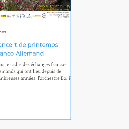
mars
oncert de printemps
ranco-Allemand
ns le cadre des échanges franco-
lemands qui ont lieu depuis de
mbreuses années, l'orchestre Bo. Per.
i. de l’Espace Musical Gaston Baudry
evra du 8 au 12 avril à Meylan 30
siciens de l'orchestre Concert Band
 Planegg, ville jumelée. Ces quelques
urs alliant tourisme, musique et
rtage seront clôturés par un concert
 2 orchestres le samedi 11 avril à 18h