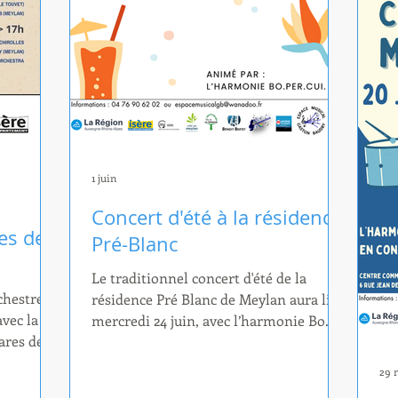
1 juin
Concert d'été à la résidence
es de
Pré-Blanc
Le traditionnel concert d'été de la
chestres
résidence Pré Blanc de Meylan aura lieu
avec la
mercredi 24 juin, avec l’harmonie Bo.
ares de
Per. Cui. Le concert aura lieu dans le
imanche 28
jardin de la résidence, à partir de 18h30,
29 
e Vizille.
pour la plus grande joie des résidents,