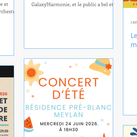
e et
Galaxy'Harmonie, et le public a bel et
rchestres
bien été transporté ! Tout d'abord,
des
départ pour Londres avec les Corazon
1 ju
e sont
Singers, qui nous ont plongés dans une
trouvés
enquête avec Sherlock Holmes pour
L
Ainsi,
mettre sous les verrous un tueur en
ma
nsi que
série qui nargue Scotland Yard. Une
n pique-
troupe enjouée et dynamique ,
 de
chaleureusement saluée par le public.
tié, en
Puis, embarquement pour un voyage
e
galactique avec l'Harmonie Gaston
s de
Baudry ! Les musiques de