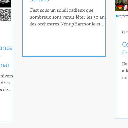
C'est sous un soleil radieux que
nombreux sont venus fêter les 30 ans
des orchestres Nénup'Harmonie et
Nymphé'Harmonie de l'EMGB à la
23 
Maison de la Musique à Meylan ce
C
samedi 25 avril 2026. Les festivités ont
oncert
débuté par un escape-game organisé par
F
e
les musiciens et professeures de
mai
Da
l'orchestre Nénup'Hammonie. Pendant
al
plus d'1h30, neuf équipes de tout âge ont
univers
no
résolu les différentes énigmes
ndres
Cu
proposées et ont essayé les instruments
s de
rec
de l'orchestre dans la joie et la bonne
r Watson.
mu
humeur. A l
 Fog
de
s dans un
jo
 de la
pa
univers.
des