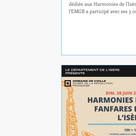
dédiée aux Harmonies de l'Isèr
l'EMGB a participé avec ses 3 o
! En matinée, pour la Journée 
Orchestres Juniors et cadets, s
succédés 5 orchestres, puis re
pour un morceau en commun. 
Nénup et Nymphé'Harmonie ai
Bo.Per.Cui se sont produits. U
nique sous les arbres a permis
continuer les échanges et l'ami
attendant l'après-midi Après l
déjeuner, 2 grandes Harmonie
l'Isère et le