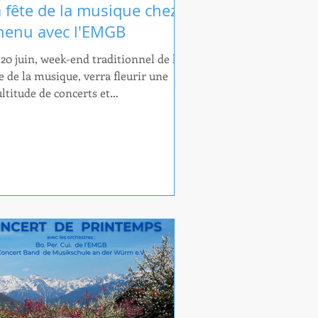
 fête de la musique chez
henu avec l'EMGB
 20 juin, week-end traditionnel de la
e de la musique, verra fleurir une
ltitude de concerts et
présentations dans le bassin de vie
ylan - La Tronche - Corenc.
Harmonie Gaston Baudry célèbrera
ssi ce jour en donnant un concert sur
 terrasse de la boulangerie Alexandre
enu à La Tronche, 6 rue La Fontaine
19h00.