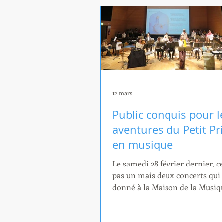
Vos guides pour cette soirée : l
Corazon Singers et l'Orchestre
d'Harmonie Gaston Baudry. U
histoire de Sherlock Les Cora
Singers vous invitent à partage
univers et découvr
12 mars
Public conquis pour l
aventures du Petit Pr
en musique
Le samedi 28 février dernier, ce
pas un mais deux concerts qui 
donné à la Maison de la Musiq
Meylan pour satisfaire au mieu
demande du public. En effet, l