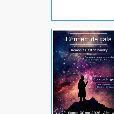
Entre 10h et 12h30 : 5 orchestr
ou cadets issus des sociétés mu
adhérentes à la CMF-Isère se
produisent à tour de rôle pour
présenter une sélection de leu
répertoire, puis tous les partic
réunissent pour une pièce e
pour un superbe final. Pique-n