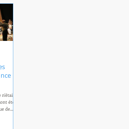
es
à 
Ve
ne
res
zon
r leur
es
ince
 n'était
ont été
ue de
x la
e concert