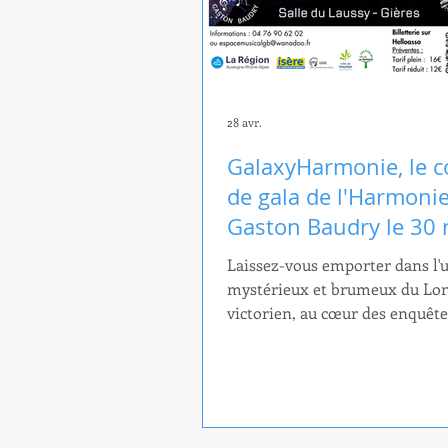
28 avr.
GalaxyHarmonie, le c
de gala de l'Harmoni
Gaston Baudry le 30 
Laissez-vous emporter dans l'
mystérieux et brumeux du Lo
victorien, au cœur des enquête
Sherlock Holmes et du Docteu
Puis, levez les yeux au-delà du
anglais : nous vous conduiron
périple vertigineux au fin fond
Galaxie, aux confins de notre 