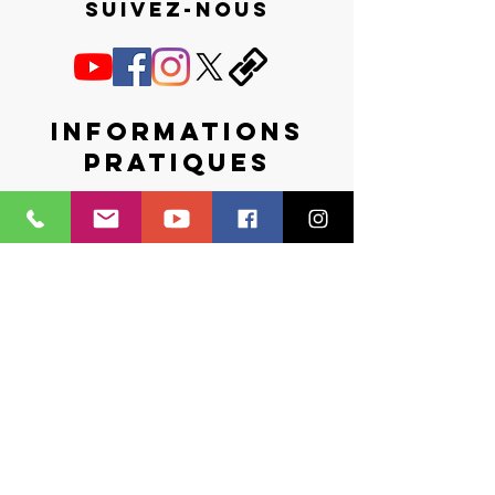
Suivez-nous
Informations
pratiques
Maison de la Musique
4, avenue du Granier - 38240 Meylan
(du lundi au vendredi, de 9h30 à 17h30)
04 76 90 62 02 - espacemusicalgb@wanadoo.fr
Tarifs et inscriptions
Mentions Légales - Politique de Confidentialité -
Cookies
Nos partenaires