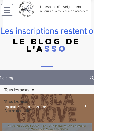
Un espace d'enseignement
autour de la musique en orchestre
Les inscriptions restent ouvertes pe
LE BLOG DE
L'A
SSO
Le blog
Tous les posts
Tous les posts
29 mai
1 min de lecture
Notre actualité