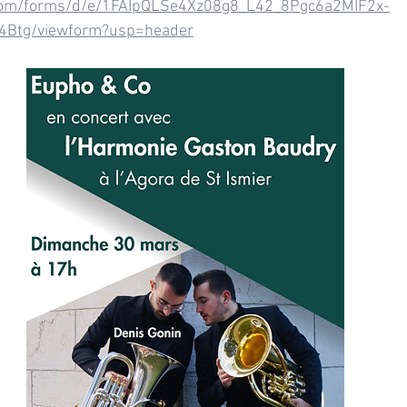
e.com/forms/d/e/1FAIpQLSe4Xz08g8_L42_8Pgc6a2MIF2x-
4Btg/viewform?usp=header