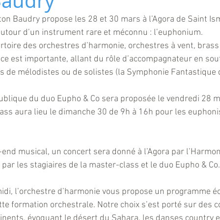
Baudry
on Baudry propose les 28 et 30 mars à l’Agora de Saint Ism
tour d’un instrument rare et méconnu : l’euphonium.
rtoire des orchestres d’harmonie, orchestres à vent, brass
e est importante, allant du rôle d’accompagnateur en sout
s de mélodistes ou de solistes (la Symphonie Fantastique d
publique du duo Eupho & Co sera proposée le vendredi 28 m
ass aura lieu le dimanche 30 de 9h à 16h pour les euphonis
-end musical, un concert sera donné à l’Agora par l’Harmon
ar les stagiaires de la master-class et le duo Eupho & Co.
midi, l’orchestre d’harmonie vous propose un programme écr
te formation orchestrale. Notre choix s’est porté sur des 
inents, évoquant le désert du Sahara, les danses country et