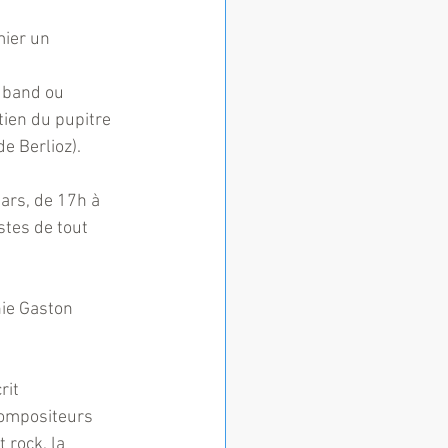
ier un 
 band ou 
ien du pupitre 
e Berlioz).
ars, de 17h à 
tes de tout 
ie Gaston 
it 
compositeurs 
 rock, la 