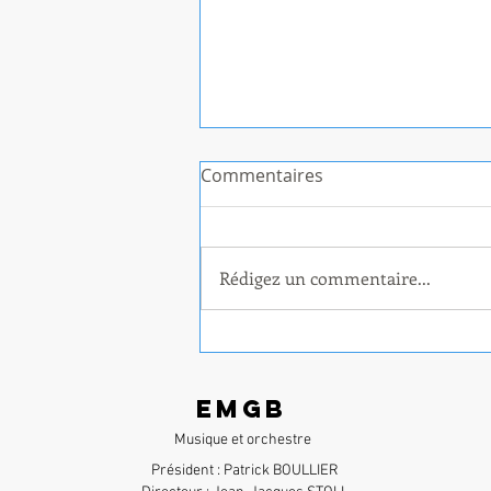
Commentaires
Rédigez un commentaire...
Une belle journée en
Harmonie à Vizille
EMGB
Musique et orchestre
​Président : Patrick BOULLIER