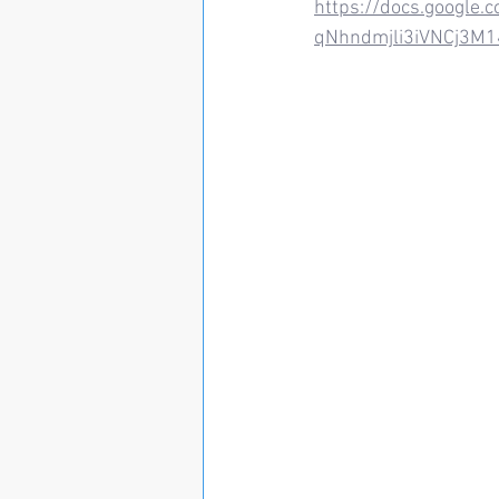
https://docs.googl
qNhndmjli3iVNCj3M1