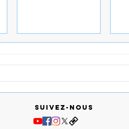
Auditions d’été, bientôt les
Gala
vacances !
prom
Suivez-nous