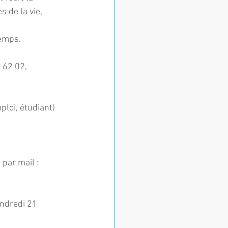
 de la vie, 
temps.
 62 02, 
ploi, étudiant)
par mail : 
endredi 21 